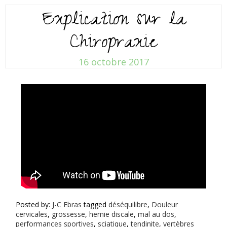
Explication sur la
Chiropraxie
16 octobre 2017
Posted by:
J-C Ebras
tagged
déséquilibre
,
Douleur
cervicales
,
grossesse
,
hernie discale
,
mal au dos
,
performances sportives
,
sciatique
,
tendinite
,
vertèbres