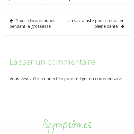
Navigation
Soins chiropratiques
Un sac ajusté pour un dos en
de
pendant la grossesse
pleine santé
l’article
Laisser un commentaire
Vous devez
être connecté·e
pour rédiger un commentaire.
Symptômes